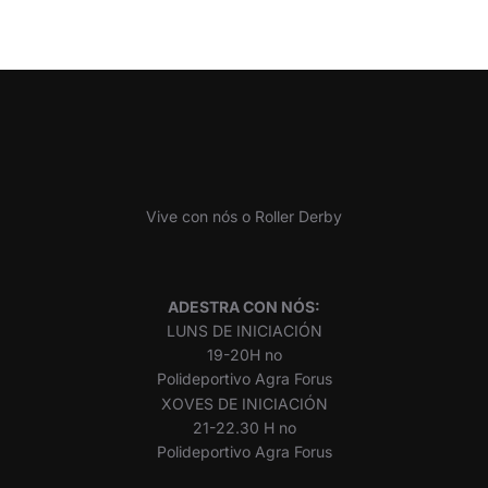
Vive con nós o Roller Derby
ADESTRA CON NÓS:
LUNS DE INICIACIÓN
19-20H no
Polideportivo Agra Forus
XOVES DE INICIACIÓN
21-22.30 H no
Polideportivo Agra Forus