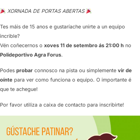
para
XORNADA DE PORTAS ABERTAS
ver
el
Tes máis de 15 anos e gustaríache unirte a un equipo
contenido
incrible?
Vén coñecernos o
xoves 11 de setembro ás 21:00 h
no
Polideportivo Agra Forus
.
Podes
probar
connosco na pista ou simplemente
vir de
oínte
para ver como funciona o equipo. O importante é
que te achegue!
Por favor utiliza a caixa de contacto para inscribirte!