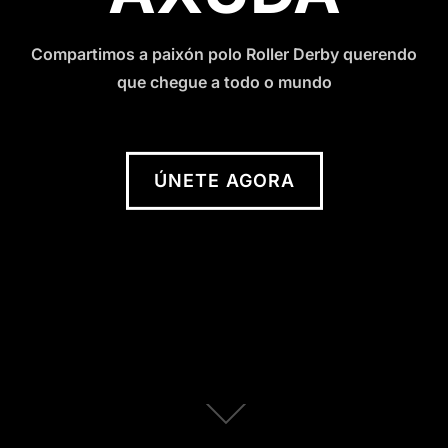
Compartimos a paixón polo Roller Derby querendo
que chegue a todo o mundo
ÚNETE AGORA
Scroll
abajo